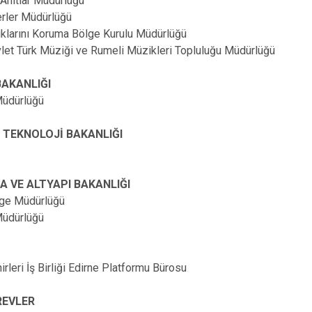
Anıtlar Müdürlüğü
rler Müdürlüğü
lıklarını Koruma Bölge Kurulu Müdürlüğü
let Türk Müziği ve Rumeli Müzikleri Topluluğu Müdürlüğü
BAKANLIĞI
 Müdürlüğü
 TEKNOLOJİ BAKANLIĞI
A VE ALTYAPI BAKANLIĞI
lge Müdürlüğü
üdürlüğü
irleri İş Birliği Edirne Platformu Bürosu
REVLER