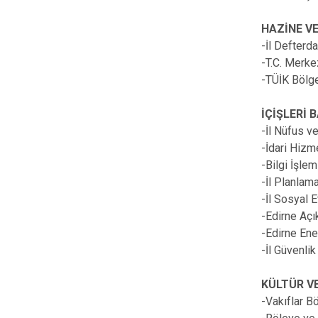
HAZİNE VE
-İl Defterda
-T.C. Merk
-TÜİK Bölg
İÇİŞLERİ 
-İl Nüfus v
-İdari Hiz
-Bilgi İşl
-İl Planla
-İl Sosyal 
-Edirne Aç
-Edirne Ene
-İl Güvenl
KÜLTÜR V
-Vakıflar B