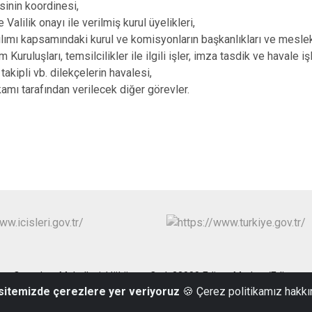
sinin koordinesi,
 Valilik onayı ile verilmiş kurul üyelikleri,
lımı kapsamındaki kurul ve komisyonların başkanlıkları ve mesleki
m Kuruluşları, temsilcilikler ile ilgili işler, imza tasdik ve havale iş
 takipli vb. dilekçelerin havalesi,
kamı tarafından verilecek diğer görevler.
Çavuşbey Mahallesi, Hükümet Cad. 22000 Edirne Merkez/Edirne
 sitemizde çerezlere yer veriyoruz
🍪 Çerez politikamız hakkı
0284 213 91 84