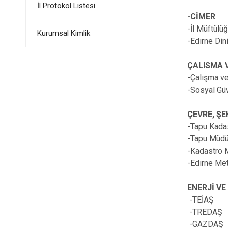
İl Protokol Listesi
-CİMER
-İl Müftülü
Kurumsal Kimlik
-Edirne Din
ÇALISMA 
-Çalışma v
-Sosyal Gü
ÇEVRE, ŞE
-Tapu Kada
-Tapu Müdü
-Kadastro 
-Edirne Me
ENERJİ VE
-TEİAŞ
-TREDAŞ
-GAZDAŞ