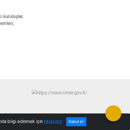
 kuruluşlar,
lemleri,
nda bilgi edinmek için
tıklayınız
Kabul et