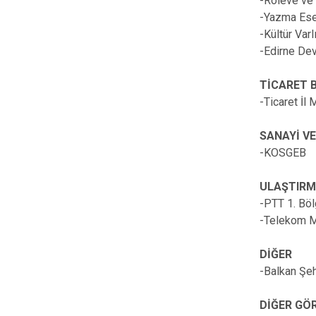
-Röleve ve 
-Yazma Ese
-Kültür Var
-Edirne Dev
TİCARET 
-Ticaret İl
SANAYİ VE
-KOSGEB
ULAŞTIRM
-PTT 1. Bö
-Telekom M
DİĞER
-Balkan Şeh
DİĞER GÖ