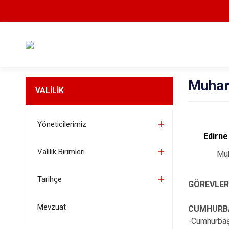
Muhar
VALİLİK
Yöneticilerimiz
Edirne 
Valilik Birimleri
Mu
Tarihçe
GÖREVLER
Mevzuat
CUMHURBA
-Cumhurbaşk