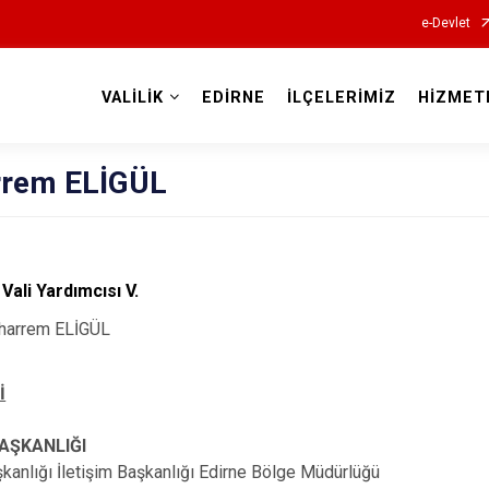
e-Devlet
VALİLİK
EDİRNE
İLÇELERİMİZ
HİZMET
Valilikler
rem ELİGÜL
Vali Yardımcısı V.
harrem ELİGÜL
İ
ŞKANLIĞI
anlığı İletişim Başkanlığı Edirne Bölge Müdürlüğü