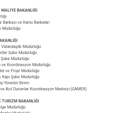
 MALİYE BAKANLIĞI
rlığı
ez Bankası ve Kamu Bankaları
e Müdürlüğü
BAKANLIĞI
e Vatandaşlık Müdürlüğü
metler Şube Müdürlüğü
em Şube Müdürlüğü
ma ve Koordinasyon Müdürlüğü
Etüt ve Proje Müdürlüğü
ık Kapı Şube Müdürlüğü
rji Yönetim Birimi
ik ve Acil Durumlar Koordinasyon Merkezi (GAMER)
E TURİZM BAKANLIĞI
ölge Müdürlüğü