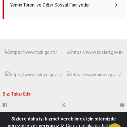
Yemin Töreni ve Diğer Sosyal Faaliyetler
Bizi Takip Edin
Sizlere daha iyi hizmet verebilmek için sitemizde
Çavuşbey Mahallesi, Hükümet Cad. 22000 Edirne Merkez/Edirne
çerezlere yer veriyoruz
🍪 Çerez politikamız hakkında