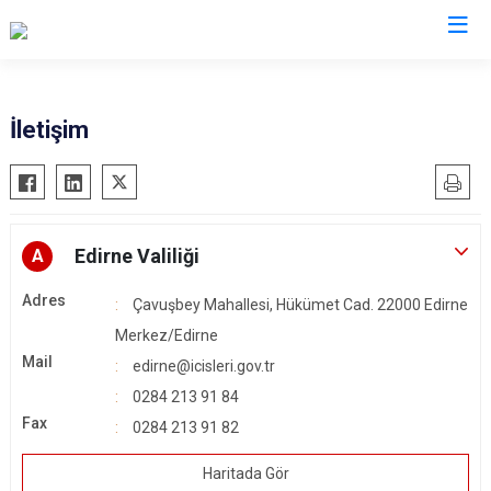
Valilikler
İletişim
Edirne Valiliği
A
Adres
Çavuşbey Mahallesi, Hükümet Cad. 22000 Edirne
Merkez/Edirne
Mail
edirne@icisleri.gov.tr
0284 213 91 84
Fax
0284 213 91 82
Haritada Gör