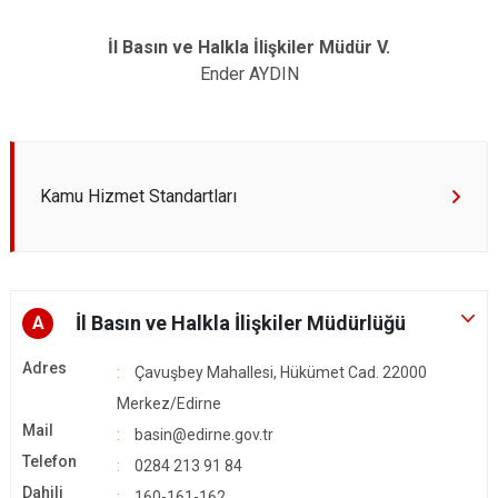
İl Basın ve Halkla İlişkiler Müdür V.
Ender AYDIN
Kamu Hizmet Standartları
İl Basın ve Halkla İlişkiler Müdürlüğü
A
Adres
Çavuşbey Mahallesi, Hükümet Cad. 22000
Merkez/Edirne
Mail
basin@edirne.gov.tr
Telefon
0284 213 91 84
Dahili
160-161-162