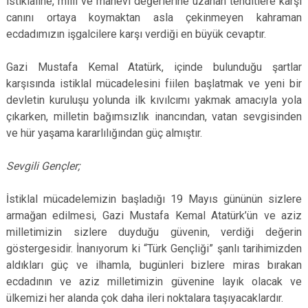
istiklaline, milli ve manevi değerlerine uzanan tehditlere karşı
canını ortaya koymaktan asla çekinmeyen kahraman
ecdadımızın işgalcilere karşı verdiği en büyük cevaptır.
Gazi Mustafa Kemal Atatürk, içinde bulunduğu şartlar
karşısında istiklal mücadelesini fiilen başlatmak ve yeni bir
devletin kuruluşu yolunda ilk kıvılcımı yakmak amacıyla yola
çıkarken, milletin bağımsızlık inancından, vatan sevgisinden
ve hür yaşama kararlılığından güç almıştır.
Sevgili Gençler;
İstiklal mücadelemizin başladığı 19 Mayıs gününün sizlere
armağan edilmesi, Gazi Mustafa Kemal Atatürk’ün ve aziz
milletimizin sizlere duyduğu güvenin, verdiği değerin
göstergesidir. İnanıyorum ki “Türk Gençliği” şanlı tarihimizden
aldıkları güç ve ilhamla, bugünleri bizlere miras bırakan
ecdadının ve aziz milletimizin güvenine layık olacak ve
ülkemizi her alanda çok daha ileri noktalara taşıyacaklardır.