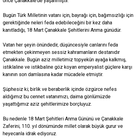
önce Çanakkale’de yaşanmıştır.
Bugün Türk Milletinin vatanı için, bayrağı için, bağımsızlığı için
gerektiğinde neleri feda edebileceğini bir kez daha
kanıtladığı, 18 Mart Çanakkale Şehitlerini Anma günüdür.
Vatan her şeyin önündedir, düşüncesiyle canlarını feda
etmekten çekinmeyen sessiz kahramanların destanıdır
Çanakkale. Bugün aziz milletimiz topyekûn ayağa kalkmış,
istiklaline ve istikbaline göz koyan emperyalist güçlere karşı
kanının son damlasına kadar mücadele etmiştir.
Şüphesiz ki; birlik ve beraberlik içinde özgürce nefes
aldığımız bu cennet vatanımızı, daima gönlümüzde
yaşattığımız aziz şehitlerimize borçluyuz.
Bu nedenle 18 Mart Şehitleri Anma Gününü ve Çanakkale
Zaferini, 110. yıl dönümünde millet olarak büyük gurur ve
heyecanla idrak ediyoruz.